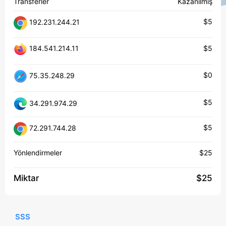
Transferler
Kazanılmış
$5
192.231.244.21
$5
184.541.214.11
$0
75.35.248.29
$5
34.291.974.29
$5
72.291.744.28
Yönlendirmeler
$25
Miktar
$25
SSS