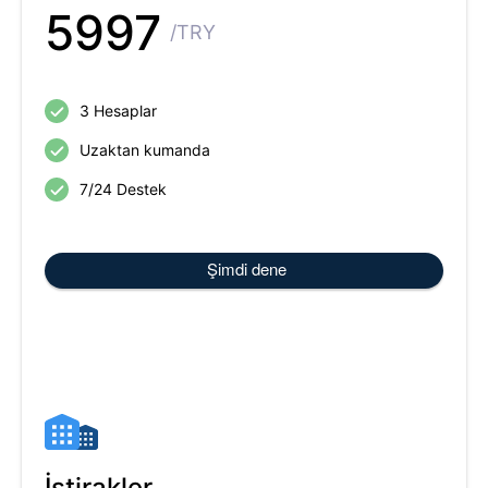
5997
/TRY
3 Hesaplar
Uzaktan kumanda
7/24 Destek
Şimdi dene
İştirakler