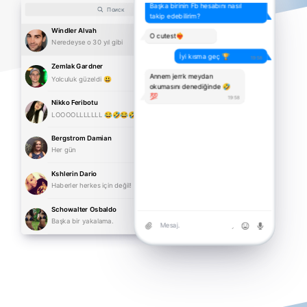
Başka birinin Fb hesabını nasıl
Поиск
takip edebilirim?
Windler Alvah
O cutest❤️‍🔥
15:35
Neredeyse o 30 yıl gibi
İyi kısma geç 🏆
19:58
Zemlak Gardner
12:49
Annem jerrk meydan
Yolculuk güzeldi 😃
okumasını denediğinde 🤣
💯
19:58
Nikko Feribotu
11:19
LOOOOLLLLLLL 😂🤣😂🤣
Bergstrom Damian
13.07.2021
Her gün
Kshlerin Dario
14.07.2021
Haberler herkes için değil!
Schowalter Osbaldo
16.07.2021
Başka bir yakalama.