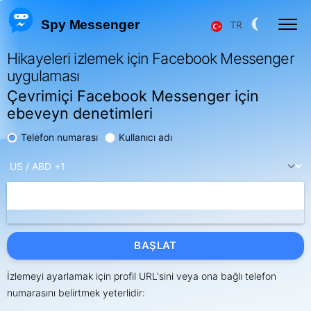
 Spy Messenger
TR
Hikayeleri izlemek için Facebook Messenger
FB MESSENGER MESAJLARINI HACKLEMEK
uygulaması
Çevrimiçi Facebook Messenger için
FB MESSENGER HESABINI GERI YÜKLEME
ebeveyn denetimleri
FACEBOOK KULLANICI KONUMU
Telefon numarası
Kullanıcı adı
FB MESSENGER TAKIP
MESSENGER ÇAĞRILARINI TAKIP ETME
Fiyat
Hakkımızda
BAŞLAT
F.A.Q.
Özellikler
İzlemeyi ayarlamak için profil URL'sini veya ona bağlı telefon
Ortaklık Programı
Yorumlar
numarasını belirtmek yeterlidir: