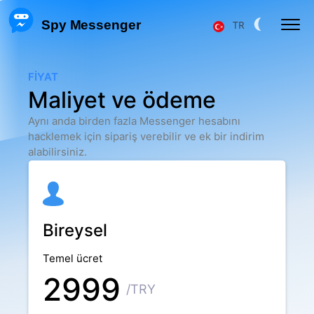
 Spy Messenger
TR
FB MESSENGER MESAJLARINI HACKLEMEK
FIYAT
Maliyet ve ödeme
FB MESSENGER HESABINI GERI YÜKLEME
Aynı anda birden fazla Messenger hesabını
FACEBOOK KULLANICI KONUMU
hacklemek için sipariş verebilir ve ek bir indirim
alabilirsiniz.
FB MESSENGER TAKIP
MESSENGER ÇAĞRILARINI TAKIP ETME
Bireysel
Fiyat
Hakkımızda
F.A.Q.
Özellikler
Temel ücret
2999
Ortaklık Programı
Yorumlar
/TRY