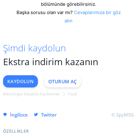
bölümünde görebilirsiniz.
Başka sorusu olan var mı?
Cevaplarımıza bir göz
atın
Şimdi kaydolun
Ekstra indirim kazanın
KAYDOLUN
OTURUM AÇ
Messenger hesabını hacklemek
Fiyat
HEMEN KAYDOLUN
İngilizce
Twitter
© SpyMSG
ÖZELLIKLER