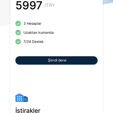
5997
/TRY
3 Hesaplar
Uzaktan kumanda
7/24 Destek
Şimdi dene
İştirakler