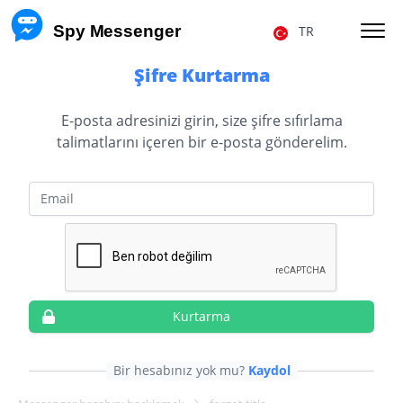
 Spy Messenger
TR
Şifre Kurtarma
FB MESSENGER MESAJLARINI HACKLEMEK
E-posta adresinizi girin, size şifre sıfırlama
talimatlarını içeren bir e-posta gönderelim.
FB MESSENGER HESABINI GERI YÜKLEME
FACEBOOK KULLANICI KONUMU
E-posta
FB MESSENGER TAKIP
MESSENGER ÇAĞRILARINI TAKIP ETME
Fiyat
Hakkımızda
Kurtarma
F.A.Q.
Özellikler
Bir hesabınız yok mu?
Kaydol
Ortaklık Programı
Yorumlar